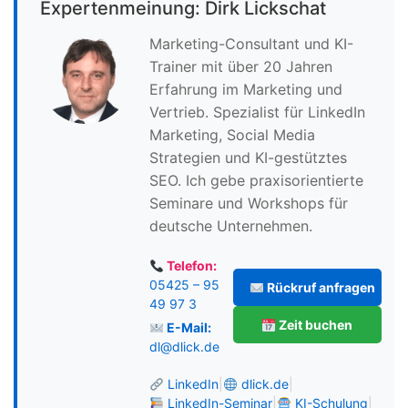
Expertenmeinung: Dirk Lickschat
Marketing-Consultant und KI-
Trainer mit über 20 Jahren
Erfahrung im Marketing und
Vertrieb. Spezialist für LinkedIn
Marketing, Social Media
Strategien und KI-gestütztes
SEO. Ich gebe praxisorientierte
Seminare und Workshops für
deutsche Unternehmen.
Telefon:
05425 – 95
Rückruf anfragen
49 97 3
Zeit buchen
E-Mail:
dl@dlick.de
LinkedIn
|
dlick.de
|
LinkedIn-Seminar
|
KI-Schulung
|