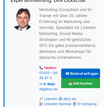
Expertenmeinung: Dirk Lickschat
Marketing-Consultant und KI-
Trainer mit über 20 Jahren
Erfahrung im Marketing und
Vertrieb. Spezialist für LinkedIn
Marketing, Social Media
Strategien und KI-gestütztes
SEO. Ich gebe praxisorientierte
Seminare und Workshops für
deutsche Unternehmen.
Telefon:
05425 – 95
Rückruf anfragen
49 97 3
Zeit buchen
E-Mail:
dl@dlick.de
LinkedIn
|
dlick.de
|
LinkedIn-Seminar
|
KI-Schulung
|