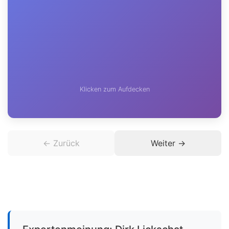
Klicken zum Zurückdrehen
Klicken zum Aufdecken
← Zurück
Weiter →