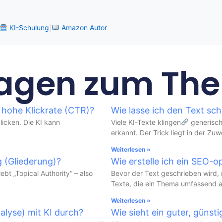
KI-Schulung
|
Amazon Autor
ragen zum Th
e hohe Klickrate (CTR)?
Wie lasse ich den Text sch
licken. Die KI kann
Viele KI-Texte klingen
generisch
erkannt. Der Trick liegt in der Z
Weiterlesen »
g (Gliederung)?
Wie erstelle ich ein SEO-o
bt „Topical Authority“ – also
Bevor der Text geschrieben wird, m
Texte, die ein Thema umfassend a
Weiterlesen »
lyse) mit KI durch?
Wie sieht ein guter, günst