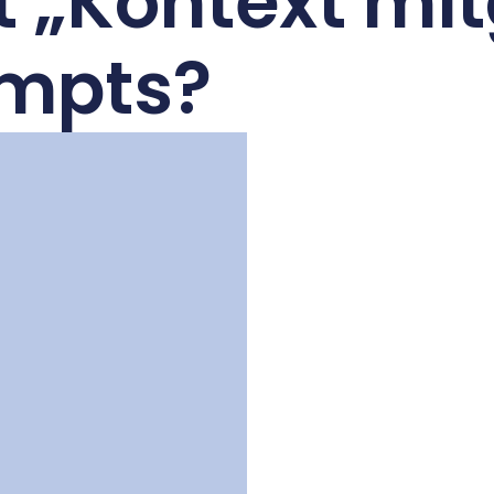
 „Kontext mit
mpts?