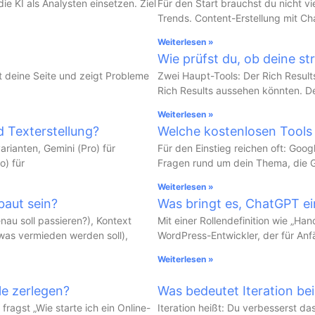
ie KI als Analysten einsetzen. Ziel
Für den Start brauchst du nicht 
Trends. Content-Erstellung mit C
Weiterlesen »
Wie prüfst du, ob deine st
lt deine Seite und zeigt Probleme
Zwei Haupt-Tools: Der Rich Results
Rich Results aussehen könnten. 
Weiterlesen »
d Texterstellung?
Welche kostenlosen Tools
arianten, Gemini (Pro) für
Für den Einstieg reichen oft: Goo
o) für
Fragen rund um dein Thema, die 
Weiterlesen »
baut sein?
Was bringt es, ChatGPT ei
nau soll passieren?), Kontext
Mit einer Rollendefinition wie „Ha
 was vermieden werden soll),
WordPress-Entwickler, der für Anf
Weiterlesen »
le zerlegen?
Was bedeutet Iteration bei
ragst „Wie starte ich ein Online-
Iteration heißt: Du verbesserst d