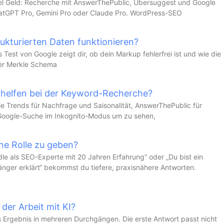
viel Geld: Recherche mit AnswerThePublic, Ubersuggest und Google
hatGPT Pro, Gemini Pro oder Claude Pro. WordPress-SEO
rukturierten Daten funktionieren?
 Test von Google zeigt dir, ob dein Markup fehlerfrei ist und wie die
Der Merkle Schema
 helfen bei der Keyword-Recherche?
gle Trends für Nachfrage und Saisonalität, AnswerThePublic für
Google-Suche im Inkognito-Modus um zu sehen,
ne Rolle zu geben?
ndle als SEO-Experte mit 20 Jahren Erfahrung“ oder „Du bist ein
änger erklärt“ bekommst du tiefere, praxisnähere Antworten.
 der Arbeit mit KI?
as Ergebnis in mehreren Durchgängen. Die erste Antwort passt nicht