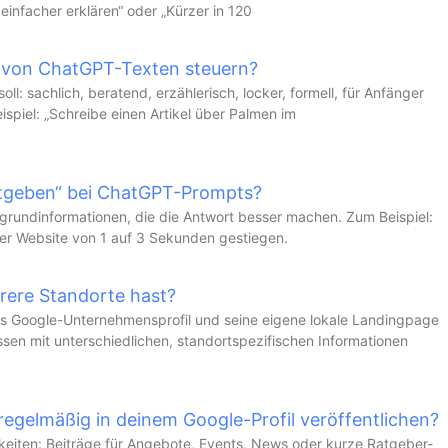
 einfacher erklären“ oder „Kürzer in 120
l von ChatGPT-Texten steuern?
oll: sachlich, beratend, erzählerisch, locker, formell, für Anfänger
ispiel: „Schreibe einen Artikel über Palmen im
itgeben“ bei ChatGPT-Prompts?
ergrundinformationen, die die Antwort besser machen. Zum Beispiel:
iner Website von 1 auf 3 Sekunden gestiegen.
rere Standorte hast?
es Google-Unternehmensprofil und seine eigene lokale Landingpage
ssen mit unterschiedlichen, standortspezifischen Informationen
 regelmäßig in deinem Google-Profil veröffentlichen?
keiten: Beiträge für Angebote, Events, News oder kurze Ratgeber-