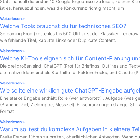
Statt manuell die ersten 10 Google-Ergebnisse zu lesen, können Sie d
ist es, herauszufinden, was die Konkurrenz richtig macht, um
Weiterlesen »
Welche Tools brauchst du für technisches SEO?
Screaming Frog (kostenlos bis 500 URLs) ist der Klassiker – er craw
wie fehlende Titel, kaputte Links oder Duplicate Content.
Weiterlesen »
Welche KI-Tools eignen sich für Content-Planung un
Die drei großen sind: ChatGPT (Pro) für Briefings, Outlines und Textv
alternative Ideen und als Starthilfe für Faktenchecks, und Claude (Pr
Weiterlesen »
Wie sollte eine wirklich gute ChatGPT-Eingabe aufge
Eine starke Eingabe enthält: Rolle (wer antwortet?), Aufgabe (was ge
(Branche, Ziel, Zielgruppe, Messziel), Einschränkungen (Länge, Stil,
Format
Weiterlesen »
Warum solltest du komplexe Aufgaben in kleinere Tei
Breite Fragen führen zu breiten, oberflächlichen Antworten. Wenn du f