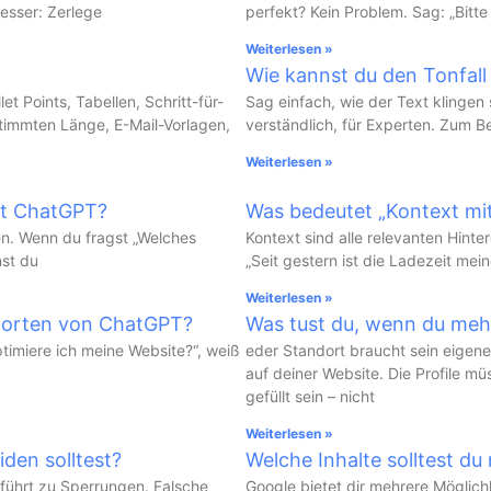
esser: Zerlege
perfekt? Kein Problem. Sag: „Bitte
Weiterlesen »
Wie kannst du den Tonfal
t Points, Tabellen, Schritt-für-
Sag einfach, wie der Text klingen s
timmten Länge, E-Mail-Vorlagen,
verständlich, für Experten. Zum Be
Weiterlesen »
it ChatGPT?
Was bedeutet „Kontext m
n. Wenn du fragst „Welches
Kontext sind alle relevanten Hint
nst du
„Seit gestern ist die Ladezeit me
Weiterlesen »
worten von ChatGPT?
Was tust du, wenn du meh
timiere ich meine Website?“, weiß
eder Standort braucht sein eigen
auf deiner Website. Die Profile mü
gefüllt sein – nicht
Weiterlesen »
iden solltest?
Welche Inhalte solltest du
führt zu Sperrungen. Falsche
Google bietet dir mehrere Möglich