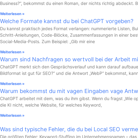
Business?“, bekommst du einen Roman, der nichts richtig abdeckt. B
Weiterlesen »
Welche Formate kannst du bei ChatGPT vorgeben?
Du kannst praktisch jedes Format verlangen: nummerierte Listen, Bulle
Schritt-Anleitungen, Code-Blöcke, Zusammenfassungen in einer bes
Social-Media-Posts. Zum Beispiel: „Gib mir eine
Weiterlesen »
Warum sind Nachfragen so wertvoll bei der Arbeit m
ChatGPT merkt sich den Gesprächsverlauf und kann darauf aufbaue
Bildformat ist gut für SEO?“ und die Antwort „WebP“ bekommst, kan
Weiterlesen »
Warum bekommst du mit vagen Eingaben vage Ant
ChatGPT arbeitet mit dem, was du ihm gibst. Wenn du fragst „Wie op
die KI nicht, welche Website, für welches Keyword,
Weiterlesen »
Was sind typische Fehler, die du bei Local SEO verme
Die größten Fehler: Keyword-Stuffing im Unternehmensnamen – das 