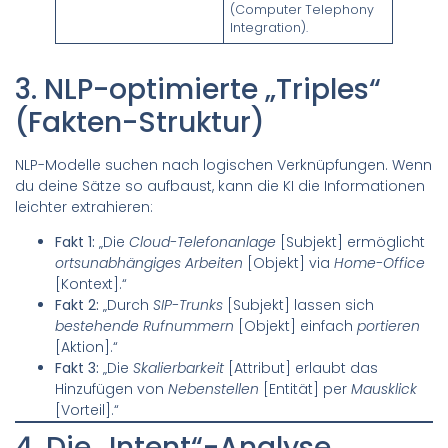
(Computer Telephony
Integration).
3. NLP-optimierte „Triples“
(Fakten-Struktur)
NLP-Modelle suchen nach logischen Verknüpfungen. Wenn
du deine Sätze so aufbaust, kann die KI die Informationen
leichter extrahieren:
Fakt 1:
„Die
Cloud-Telefonanlage
[Subjekt] ermöglicht
ortsunabhängiges Arbeiten
[Objekt] via
Home-Office
[Kontext].“
Fakt 2:
„Durch
SIP-Trunks
[Subjekt] lassen sich
bestehende Rufnummern
[Objekt] einfach
portieren
[Aktion].“
Fakt 3:
„Die
Skalierbarkeit
[Attribut] erlaubt das
Hinzufügen von
Nebenstellen
[Entität] per
Mausklick
[Vorteil].“
4. Die „Intent“-Analyse