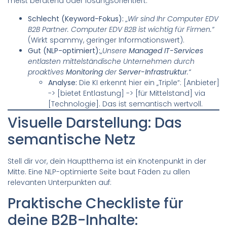
meist beratend oder lösungsorientiert.
Schlecht (Keyword-Fokus):
„Wir sind Ihr Computer EDV
B2B Partner. Computer EDV B2B ist wichtig für Firmen.“
(Wirkt spammy, geringer Informationswert).
Gut (NLP-optimiert):
„Unsere
Managed IT-Services
entlasten mittelständische Unternehmen durch
proaktives
Monitoring
der
Server-Infrastruktur
.“
Analyse:
Die KI erkennt hier ein „Triple“: [Anbieter]
-> [bietet Entlastung] -> [für Mittelstand] via
[Technologie]. Das ist semantisch wertvoll.
Visuelle Darstellung: Das
semantische Netz
Stell dir vor, dein Hauptthema ist ein Knotenpunkt in der
Mitte. Eine NLP-optimierte Seite baut Fäden zu allen
relevanten Unterpunkten auf:
Praktische Checkliste für
deine B2B-Inhalte: