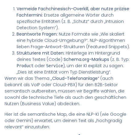
Vermeide Fachchinesisch-Overkill, aber nutze präzise
Fachtermini:
Ersetze allgemeine Wörter durch
spezifische Entitäten (z. B. „Schutz“ durch „Intrusion
Detection System“).
Beantworte Fragen:
Nutze Formate wie „Wie skaliert
eine hybride Cloud-Umgebung?“. NLP-Algorithmen
lieben Frage-Antwort-Strukturen (Featured Snippets).
Strukturiere mit Daten:
Hinterlege im Hintergrund
deines Textes (Code)
Schema.org-Markups
(z. B. Typ:
oder
), um der KI explizit zu sagen:
Product
Service
„Dies ist eine Entität vom Typ Dienstleistung“.
Wenn wir das Thema
„Cloud-Telefonanlage“
(auch
bekannt als VoIP oder Cloud-PBX) für den B2B-Sektor
semantisch aufbereiten, müssen wir Begriffe wählen, die
sowohl die technische Tiefe als auch den geschäftlichen
Nutzen (Business Value) abdecken.
Hier ist die semantische Map, die eine NLP-KI (wie Google
oder Gemini) erwartet, um deinen Text als „hochgradig
relevant“ einzustufen: