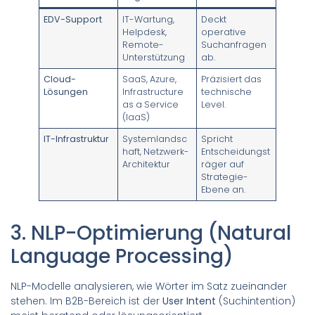
EDV-Support
IT-Wartung,
Deckt
Helpdesk,
operative
Remote-
Suchanfragen
Unterstützung
ab.
Cloud-
SaaS, Azure,
Präzisiert das
Lösungen
Infrastructure
technische
as a Service
Level.
(IaaS)
IT-Infrastruktur
Systemlandsc
Spricht
haft, Netzwerk-
Entscheidungst
Architektur
räger auf
Strategie-
Ebene an.
3. NLP-Optimierung (Natural
Language Processing)
NLP-Modelle analysieren, wie Wörter im Satz zueinander
stehen. Im B2B-Bereich ist der
User Intent
(Suchintention)