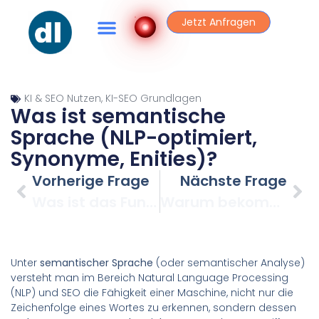
Jetzt Anfragen
KI & SEO Nutzen
,
KI-SEO Grundlagen
Was ist semantische
Sprache (NLP-optimiert,
Synonyme, Enities)?
Vorherige Frage
Nächste Frage
Was ist das Fundament für schnelles und gutes Schreiben?
Warum bekommst du mit vagen Eingaben vage Antworten von ChatGPT?
Unter
semantischer Sprache
(oder semantischer Analyse)
versteht man im Bereich Natural Language Processing
(NLP) und SEO die Fähigkeit einer Maschine, nicht nur die
Zeichenfolge eines Wortes zu erkennen, sondern dessen