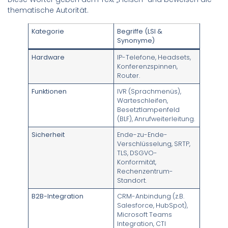
thematische Autorität.
Kategorie
Begriffe (LSI &
Synonyme)
Hardware
IP-Telefone, Headsets,
Konferenzspinnen,
Router.
Funktionen
IVR (Sprachmenüs),
Warteschleifen,
Besetztlampenfeld
(BLF), Anrufweiterleitung.
Sicherheit
Ende-zu-Ende-
Verschlüsselung, SRTP,
TLS, DSGVO-
Konformität,
Rechenzentrum-
Standort.
B2B-Integration
CRM-Anbindung (z.B.
Salesforce, HubSpot),
Microsoft Teams
Integration, CTI