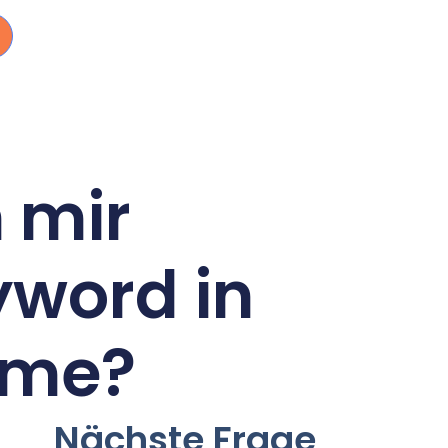
 mir
yword in
hme?
Nächste Frage