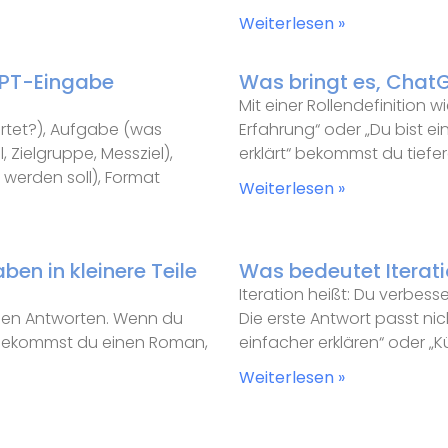
Weiterlesen »
tGPT-Eingabe
Was bringt es, ChatG
Mit einer Rollendefinition 
ortet?), Aufgabe (was
Erfahrung“ oder „Du bist ei
, Zielgruppe, Messziel),
erklärt“ bekommst du tiefe
 werden soll), Format
Weiterlesen »
en in kleinere Teile
Was bedeutet Iteratio
Iteration heißt: Du verbes
ichen Antworten. Wenn du
Die erste Antwort passt nic
“, bekommst du einen Roman,
einfacher erklären“ oder „Kü
Weiterlesen »