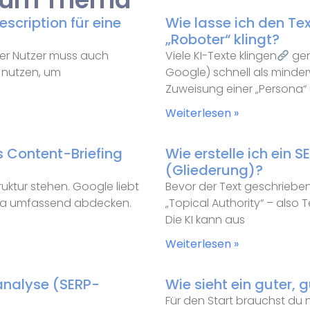
scription für eine
Wie lasse ich den Tex
„Roboter“ klingt?
– der Nutzer muss auch
Viele KI-Texte klingen
gen
nutzen, um
Google) schnell als minderwe
Zuweisung einer „Persona
Weiterlesen »
s Content-Briefing
Wie erstelle ich ein 
(Gliederung)?
ruktur stehen. Google liebt
Bevor der Text geschrieben 
hema umfassend abdecken.
„Topical Authority“ – also
Die KI kann aus
Weiterlesen »
analyse (SERP-
Wie sieht ein guter,
Für den Start brauchst du n