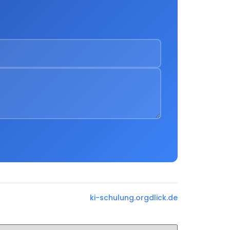
ki-schulung.org
dlick.de