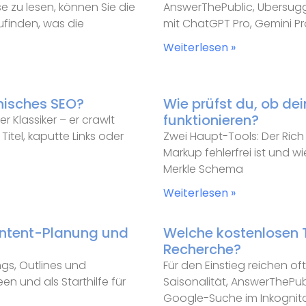
e zu lesen, können Sie die
AnswerThePublic, Ubersugg
zufinden, was die
mit ChatGPT Pro, Gemini P
Weiterlesen »
nisches SEO?
Wie prüfst du, ob dei
funktionieren?
r Klassiker – er crawlt
itel, kaputte Links oder
Zwei Haupt-Tools: Der Rich 
Markup fehlerfrei ist und w
Merkle Schema
Weiterlesen »
ontent-Planung und
Welche kostenlosen T
Recherche?
ngs, Outlines und
Für den Einstieg reichen o
en und als Starthilfe für
Saisonalität, AnswerThePub
Google-Suche im Inkognit