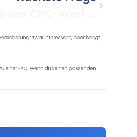
Was sagt mir der CPC-Wert über ein Keyword?
rsicherung“ zwar interessant, aber bringt
 zu einer FAQ. Wenn du keinen passenden