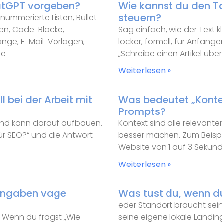
atGPT vorgeben?
Wie kannst du den T
steuern?
nummerierte Listen, Bullet
ngen, Code-Blöcke,
Sag einfach, wie der Text kl
nge, E-Mail-Vorlagen,
locker, formell, für Anfänge
ne
„Schreibe einen Artikel übe
Weiterlesen »
 bei der Arbeit mit
Was bedeutet „Konte
Prompts?
und kann darauf aufbauen.
Kontext sind alle relevant
ür SEO?“ und die Antwort
besser machen. Zum Beispiel
Website von 1 auf 3 Sekun
Weiterlesen »
ingaben vage
Was tust du, wenn d
eder Standort braucht se
. Wenn du fragst „Wie
seine eigene lokale Landin