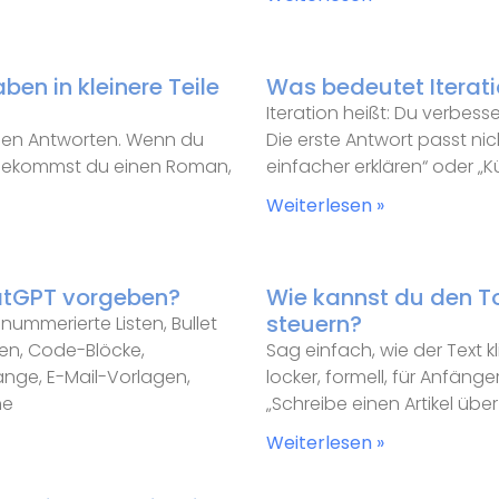
en in kleinere Teile
Was bedeutet Iteratio
Iteration heißt: Du verbes
ichen Antworten. Wenn du
Die erste Antwort passt nic
“, bekommst du einen Roman,
einfacher erklären“ oder „Kü
Weiterlesen »
atGPT vorgeben?
Wie kannst du den T
steuern?
nummerierte Listen, Bullet
ngen, Code-Blöcke,
Sag einfach, wie der Text kl
nge, E-Mail-Vorlagen,
locker, formell, für Anfänge
ne
„Schreibe einen Artikel übe
Weiterlesen »