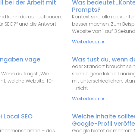
 bei der Arbeit mit
Was bedeutet „Konte
Prompts?
und kann darauf aufbauen.
Kontext sind alle relevant
ür SEO?“ und die Antwort
besser machen. Zum Beispiel
Website von 1 auf 3 Sekun
Weiterlesen »
ingaben vage
Was tust du, wenn d
eder Standort braucht se
. Wenn du fragst „Wie
seine eigene lokale Landin
cht, welche Website, für
mit unterschiedlichen, sta
– nicht
Weiterlesen »
i Local SEO
Welche Inhalte sollt
Google-Profil veröffe
nternehmensnamen – das
Google bietet dir mehrere 