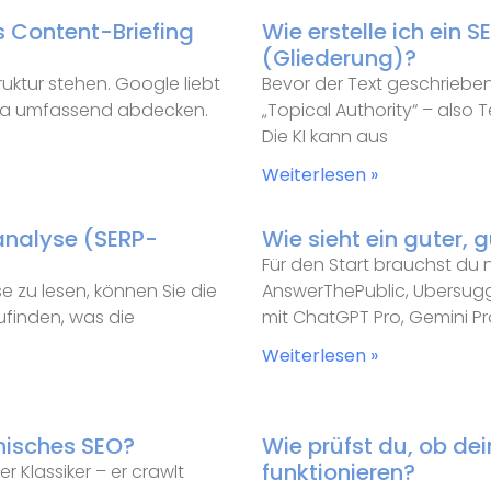
s Content-Briefing
Wie erstelle ich ein 
(Gliederung)?
ruktur stehen. Google liebt
Bevor der Text geschrieben 
hema umfassend abdecken.
„Topical Authority“ – also
Die KI kann aus
Weiterlesen »
analyse (SERP-
Wie sieht ein guter,
Für den Start brauchst du n
e zu lesen, können Sie die
AnswerThePublic, Ubersugg
zufinden, was die
mit ChatGPT Pro, Gemini P
Weiterlesen »
nisches SEO?
Wie prüfst du, ob dei
funktionieren?
r Klassiker – er crawlt