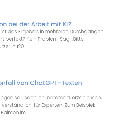
n bei der Arbeit mit KI?
serst das Ergebnis in mehreren Durchgängen.
ht perfekt? Kein Problem. Sag: „Bitte
rzer in 120
onfall von ChatGPT-Texten
ingen soll: sachlich, beratend, erzählerisch,
r verständlich, für Experten. Zum Beispiel:
r Palmen im