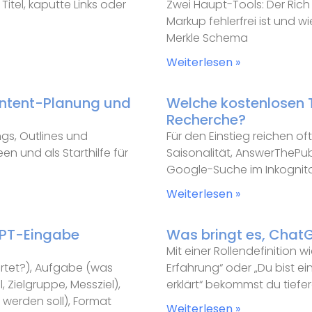
itel, kaputte Links oder
Zwei Haupt-Tools: Der Rich 
Markup fehlerfrei ist und w
Merkle Schema
Weiterlesen »
ontent-Planung und
Welche kostenlosen T
Recherche?
ngs, Outlines und
Für den Einstieg reichen o
en und als Starthilfe für
Saisonalität, AnswerThePub
Google-Suche im Inkognit
Weiterlesen »
tGPT-Eingabe
Was bringt es, ChatG
Mit einer Rollendefinition 
ortet?), Aufgabe (was
Erfahrung“ oder „Du bist ei
, Zielgruppe, Messziel),
erklärt“ bekommst du tiefe
 werden soll), Format
Weiterlesen »