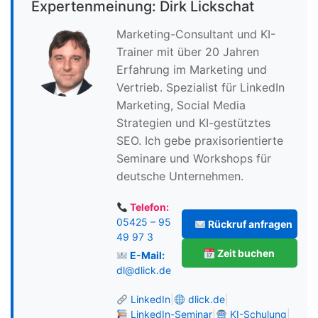
Expertenmeinung: Dirk Lickschat
Marketing-Consultant und KI-
Trainer mit über 20 Jahren
Erfahrung im Marketing und
Vertrieb. Spezialist für LinkedIn
Marketing, Social Media
Strategien und KI-gestütztes
SEO. Ich gebe praxisorientierte
Seminare und Workshops für
deutsche Unternehmen.
Telefon:
05425 – 95
Rückruf anfragen
49 97 3
Zeit buchen
E-Mail:
dl@dlick.de
LinkedIn
|
dlick.de
|
LinkedIn-Seminar
|
KI-Schulung
|