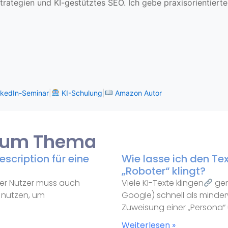
trategien und KI-gestütztes SEO. Ich gebe praxisorientier
kedIn-Seminar
|
KI-Schulung
|
Amazon Autor
 zum Thema
scription für eine
Wie lasse ich den Tex
„Roboter“ klingt?
– der Nutzer muss auch
Viele KI-Texte klingen
gen
nutzen, um
Google) schnell als minderwe
Zuweisung einer „Persona
Weiterlesen »