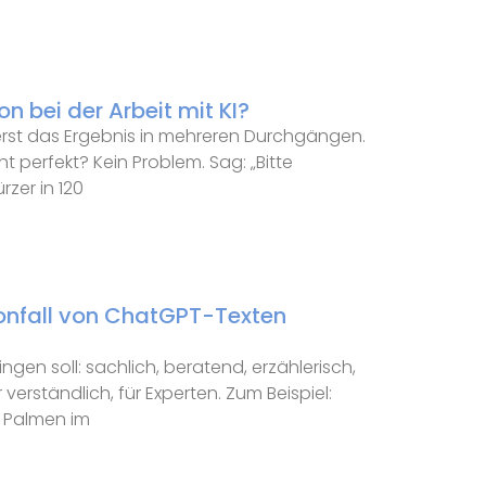
n bei der Arbeit mit KI?
serst das Ergebnis in mehreren Durchgängen.
ht perfekt? Kein Problem. Sag: „Bitte
rzer in 120
onfall von ChatGPT-Texten
ingen soll: sachlich, beratend, erzählerisch,
r verständlich, für Experten. Zum Beispiel:
r Palmen im