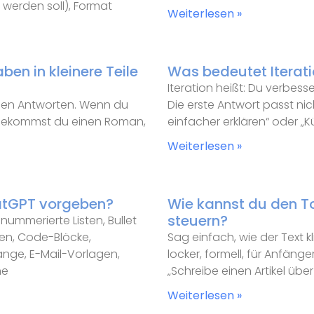
 werden soll), Format
Weiterlesen »
en in kleinere Teile
Was bedeutet Iteratio
Iteration heißt: Du verbes
ichen Antworten. Wenn du
Die erste Antwort passt nic
“, bekommst du einen Roman,
einfacher erklären“ oder „Kü
Weiterlesen »
atGPT vorgeben?
Wie kannst du den T
steuern?
nummerierte Listen, Bullet
ngen, Code-Blöcke,
Sag einfach, wie der Text kl
nge, E-Mail-Vorlagen,
locker, formell, für Anfänge
ne
„Schreibe einen Artikel übe
Weiterlesen »