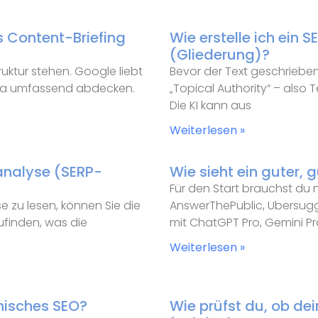
s Content-Briefing
Wie erstelle ich ein 
(Gliederung)?
ruktur stehen. Google liebt
Bevor der Text geschrieben 
hema umfassend abdecken.
„Topical Authority“ – also
Die KI kann aus
Weiterlesen »
analyse (SERP-
Wie sieht ein guter,
Für den Start brauchst du n
e zu lesen, können Sie die
AnswerThePublic, Ubersugg
zufinden, was die
mit ChatGPT Pro, Gemini P
Weiterlesen »
nisches SEO?
Wie prüfst du, ob dei