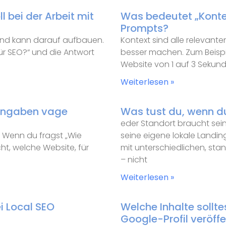
 bei der Arbeit mit
Was bedeutet „Konte
Prompts?
und kann darauf aufbauen.
Kontext sind alle relevant
ür SEO?“ und die Antwort
besser machen. Zum Beispiel
Website von 1 auf 3 Sekun
Weiterlesen »
ingaben vage
Was tust du, wenn d
eder Standort braucht se
. Wenn du fragst „Wie
seine eigene lokale Landin
cht, welche Website, für
mit unterschiedlichen, sta
– nicht
Weiterlesen »
i Local SEO
Welche Inhalte sollt
Google-Profil veröffe