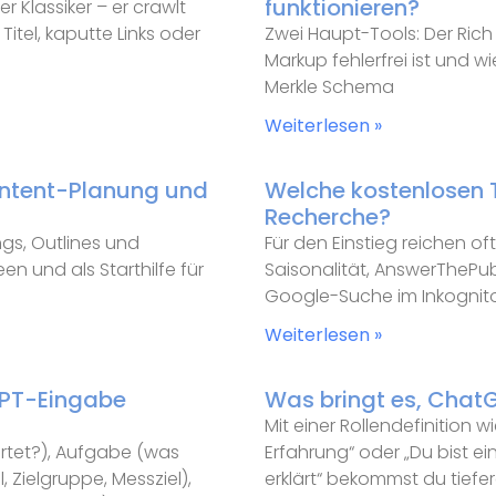
funktionieren?
r Klassiker – er crawlt
itel, kaputte Links oder
Zwei Haupt-Tools: Der Rich 
Markup fehlerfrei ist und w
Merkle Schema
Weiterlesen »
ontent-Planung und
Welche kostenlosen T
Recherche?
ngs, Outlines und
Für den Einstieg reichen o
en und als Starthilfe für
Saisonalität, AnswerThePub
Google-Suche im Inkognit
Weiterlesen »
tGPT-Eingabe
Was bringt es, ChatG
Mit einer Rollendefinition 
ortet?), Aufgabe (was
Erfahrung“ oder „Du bist ei
, Zielgruppe, Messziel),
erklärt“ bekommst du tiefe