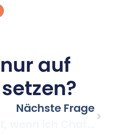
 nur auf
 setzen?
Nächste Frage
Was passiert, wenn ich ChatGPTs Vorschläge einfach übernehme ohne sie zu prüfen?